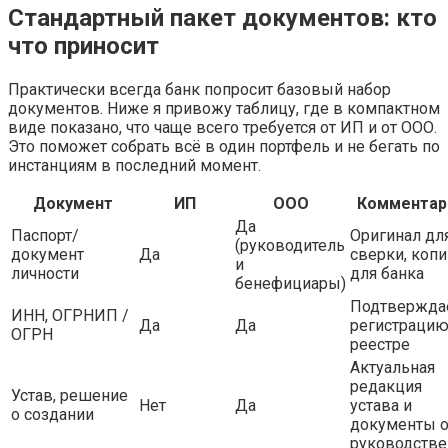
Стандартный пакет документов: кто
что приносит
Практически всегда банк попросит базовый набор
документов. Ниже я привожу таблицу, где в компактном
виде показано, что чаще всего требуется от ИП и от ООО.
Это поможет собрать всё в один портфель и не бегать по
инстанциям в последний момент.
Документ
ИП
ООО
Комментар
Да
Паспорт/
Оригинал дл
(руководитель
документ
Да
сверки, копи
и
личности
для банка
бенефициары)
Подтвержда
ИНН, ОГРНИП /
Да
Да
регистрацию
ОГРН
реестре
Актуальная
редакция
Устав, решение
Нет
Да
устава и
о создании
документы 
руководстве