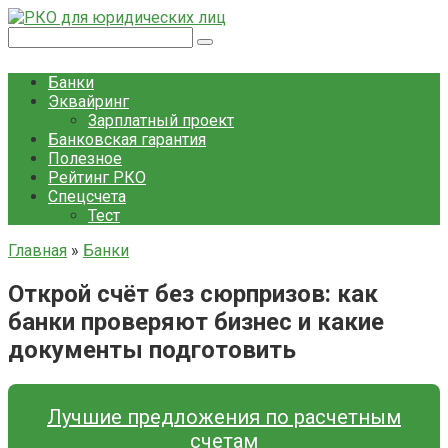
Перейти
к
Поиск:
контенту
Банки
Эквайринг
Зарплатный проект
Банковская гарантия
Полезное
Рейтинг РКО
Спецсчета
Тест
Главная
»
Банки
Открой счёт без сюрпризов: как
банки проверяют бизнес и какие
документы подготовить
Лучшие предложения по расчетным
счетам