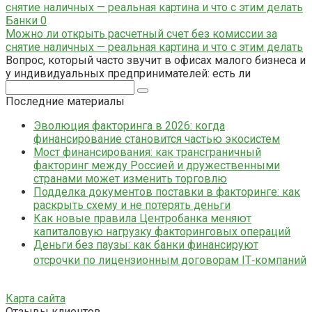
Банки
0
Можно ли открыть расчетный счет без комиссии за
снятие наличных — реальная картина и что с этим делать
Вопрос, который часто звучит в офисах малого бизнеса и
у индивидуальных предпринимателей: есть ли
Поиск:
Последние материалы
Эволюция факторинга в 2026: когда
финансирование становится частью экосистем
Мост финансирования: как трансграничный
факторинг между Россией и дружественными
странами может изменить торговлю
Подделка документов поставки в факторинге: как
раскрыть схему и не потерять деньги
Как новые правила Центробанка меняют
капиталовую нагрузку факторинговых операций
Деньги без паузы: как банки финансируют
отсрочки по лицензионным договорам IT‑компаний
Карта сайта
Отзывы клиентов