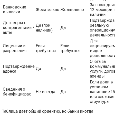
За последние
Банковские
Желательно
Желательно
12 месяцев 
выписки
наличии
Подтвержда
Договоры с
Да (при
реальную
контрагентами /
Да
наличии)
операционн
акты
деятельност
Для
Лицензии и
Если
Если
лицензируе
разрешения
требуются
требуются
видов
деятельност
Счета за
Подтверждение
коммунальн
Да
Да
адреса
услуги, дого
аренды
Если доли в
уставном
Сведения о
Не всегда
Да
капитале >2
бенефициарах
или сложная
структура
Таблица даёт общий ориентир, но банки иногда