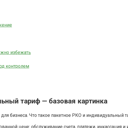
жение
ожно избежать
под контролем
льный тариф — базовая картинка
ванной цене: обслуживание счета, платежи, инкассация и и