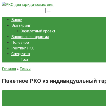
Перейти
к
Поиск:
контенту
Банки
Эквайринг
Зарплатный проект
Банковская гарантия
Полезное
Рейтинг РКО
Спецсчета
Тест
Главная
»
Банки
Пакетное РКО vs индивидуальный тар