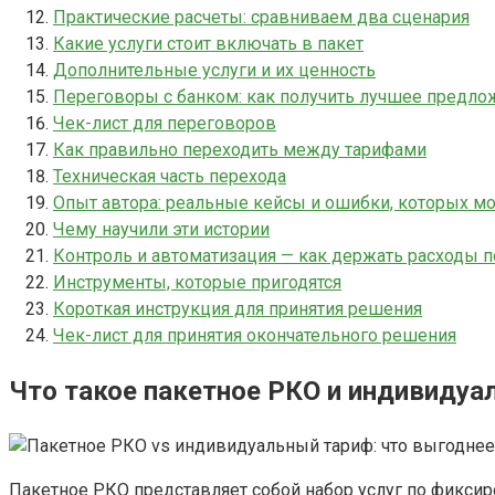
Практические расчеты: сравниваем два сценария
Какие услуги стоит включать в пакет
Дополнительные услуги и их ценность
Переговоры с банком: как получить лучшее предло
Чек-лист для переговоров
Как правильно переходить между тарифами
Техническая часть перехода
Опыт автора: реальные кейсы и ошибки, которых м
Чему научили эти истории
Контроль и автоматизация — как держать расходы 
Инструменты, которые пригодятся
Короткая инструкция для принятия решения
Чек-лист для принятия окончательного решения
Что такое пакетное РКО и индивидуа
Пакетное РКО представляет собой набор услуг по фиксиро