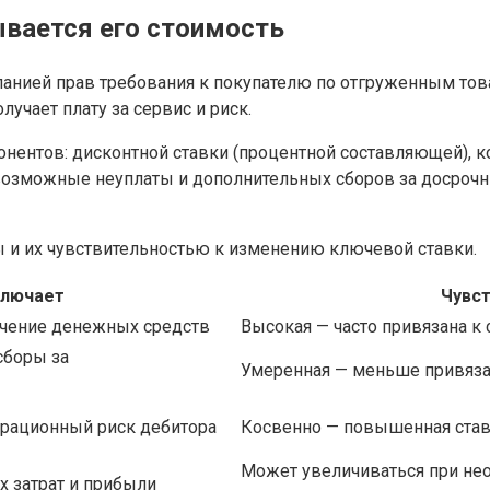
ывается его стоимость
панией прав требования к покупателю по отгруженным то
лучает плату за сервис и риск.
онентов: дисконтной ставки (процентной составляющей), 
 возможные неуплаты и дополнительных сборов за досроч
 и их чувствительностью к изменению ключевой ставки.
ключает
Чувст
учение денежных средств
Высокая — часто привязана к
сборы за
Умеренная — меньше привязан
рационный риск дебитора
Косвенно — повышенная став
Может увеличиваться при не
 затрат и прибыли