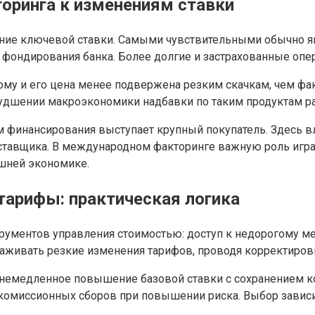
оринга к изменениям ставки
ение ключевой ставки. Самыми чувствительными обычно я
го фондирования банка. Более долгие и застрахованные оп
тому и его цена менее подвержена резким скачкам, чем фа
ухудшении макроэкономики надбавки по таким продуктам ра
м финансирования выступает крупный покупатель. Здесь в
 поставщика. В международном факторинге важную роль иг
шней экономике.
тарифы: практическая логика
рументов управления стоимостью: доступ к недорогому 
лаживать резкие изменения тарифов, проводя корректиров
: немедленное повышение базовой ставки с сохранением 
омиссионных сборов при повышении риска. Выбор зависит 