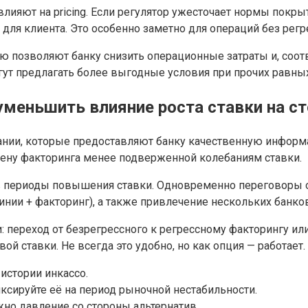
лияют на pricing. Если регулятор ужесточает нормы покры
 для клиента. Это особенно заметно для операций без рег
ю позволяют банку снизить операционные затраты и, соот
ут предлагать более выгодные условия при прочих равных
уменьшить влияние роста ставки на с
нии, которые предоставляют банку качественную информа
 цену факторинга менее подверженной колебаниям ставки.
 периоды повышения ставки. Одновременно переговоры о
ии + факторинг), а также привлечение нескольких банков
: переход от безрегрессного к регрессному факторингу ил
й ставки. Не всегда это удобно, но как опция — работает.
истории инкассо.
сируйте её на период рыночной нестабильности.
но давление со стороны альтернатив.