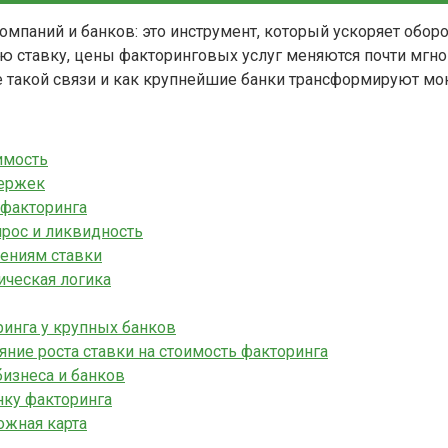
омпаний и банков: это инструмент, который ускоряет обор
ую ставку, цены факторинговых услуг меняются почти мгно
е такой связи и как крупнейшие банки трансформируют мо
имость
держек
 факторинга
прос и ликвидность
нениям ставки
ическая логика
ринга у крупных банков
ние роста ставки на стоимость факторинга
бизнеса и банков
нку факторинга
ожная карта