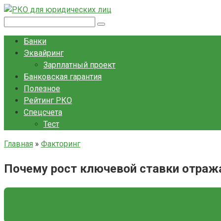
Перейти
к
Поиск:
контенту
Банки
Эквайринг
Зарплатный проект
Банковская гарантия
Полезное
Рейтинг РКО
Спецсчета
Тест
Главная
»
Факторинг
Почему рост ключевой ставки отража