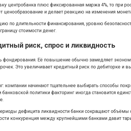
ку центробанка плюс фиксированная маржа 4%, то при рост
ает ценообразование и делает реакцию на изменения монет
ию по длительности финансирования, уровню безопасност
границу стоимости денег.
итный риск, спрос и ликвидность
ть фондирования. Её повышение обычно замедляет эконом
осрочек. Это увеличивает кредитный риск по дебиторке и 
г: компании начинают тщательнее выбирать способы покр
ии банковской политики факторинг иногда становится еди
е.
 периоды дефицита ликвидности банки сокращают объёмы 
ности конкуренция между крупнейшими банками давит тар