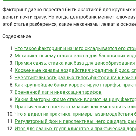
Факторинг давно перестал быть экзотикой для крупных к
деньги почти сразу. Но когда центробанк меняет ключев
этой статье разберёмся, какие механизмы лежат в основ
Содержание
Что такое факторинг и из чего складывается его сто
Механика: почему ставка важна для банковских из
Прямая связь: ставка как база для ценообразования
Косвенные каналы воздействия: кредитный риск, с
Чувствительность разных типов факторинга к изме
Как крупнейшие банки корректируют тарифы: практ
Временной лаг и индексация тарифов
Какие факторы кроме ставки влияют на цену факто
Практические советы компании: как уменьшить влия
Что я видел на практике: примеры взаимодействия 
Регуляторный фон и перспективы: чего ожидать ры
Итог для разных групп клиентов и практическая дор