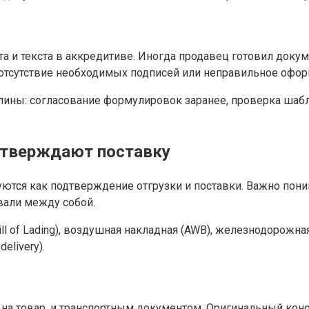
 и текста в аккредитиве. Иногда продавец готовил докум
— отсутствие необходимых подписей или неправильное офо
плины: согласование формулировок заранее, проверка шаб
дтверждают поставку
тся как подтверждение отгрузки и поставки. Важно поним
овали между собой.
l of Lading), воздушная накладная (AWB), железнодорожна
elivery).
на товар, и транспортным документом. Оригинальный коно