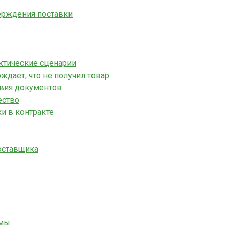
верждения поставки
актические сценарии
ждает, что не получил товар
ствия документов
ество
и в контракте
поставщика
емы