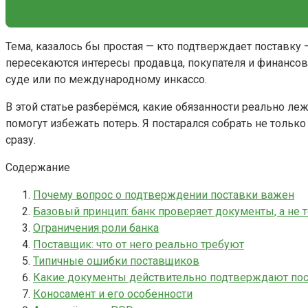
Тема, казалось бы простая — кто подтверждает поставку 
пересекаются интересы продавца, покупателя и финансово
суде или по международному инкассо.
В этой статье разберёмся, какие обязанности реально ле
помогут избежать потерь. Я постарался собрать не толь
сразу.
Содержание
Почему вопрос о подтверждении поставки важен
Базовый принцип: банк проверяет документы, а не 
Ограничения роли банка
Поставщик: что от него реально требуют
Типичные ошибки поставщиков
Какие документы действительно подтверждают пос
Коносамент и его особенности