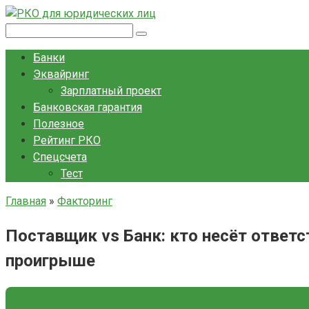
Перейти
к
Поиск:
контенту
Банки
Эквайринг
Зарплатный проект
Банковская гарантия
Полезное
Рейтинг РКО
Спецсчета
Тест
Главная
»
Факторинг
Поставщик vs Банк: кто несёт ответс
проигрыше