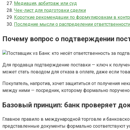
Медиация, арбитраж или суд
Чек-лист для подготовки сделки
Короткие рекомендации по формулировкам в контр
Последние мысли о распределении ответственност
Почему вопрос о подтверждении пос
Для продавца подтверждение поставки — ключ к получен
может стать поводом для отказа в оплате, даже если това
Покупатель, напротив, хочет защититься от получения нек
между ними — посредник, которому формально поручено пр
Базовый принцип: банк проверяет док
Главное правило в международной торговле и банковской
представленные документы формально соответствуют усло