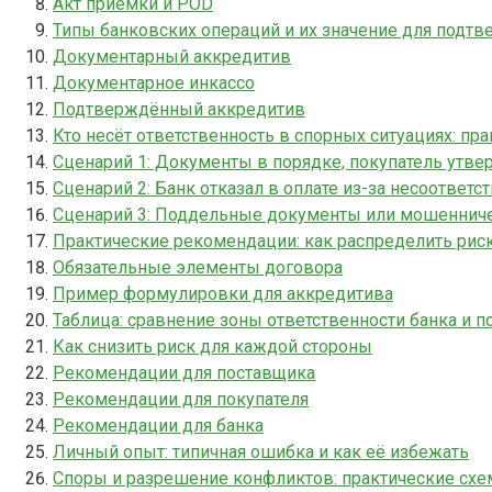
Акт приёмки и POD
Типы банковских операций и их значение для подт
Документарный аккредитив
Документарное инкассо
Подтверждённый аккредитив
Кто несёт ответственность в спорных ситуациях: пр
Сценарий 1: Документы в порядке, покупатель утвер
Сценарий 2: Банк отказал в оплате из-за несоответ
Сценарий 3: Поддельные документы или мошеннич
Практические рекомендации: как распределить риск
Обязательные элементы договора
Пример формулировки для аккредитива
Таблица: сравнение зоны ответственности банка и 
Как снизить риск для каждой стороны
Рекомендации для поставщика
Рекомендации для покупателя
Рекомендации для банка
Личный опыт: типичная ошибка и как её избежать
Споры и разрешение конфликтов: практические сх