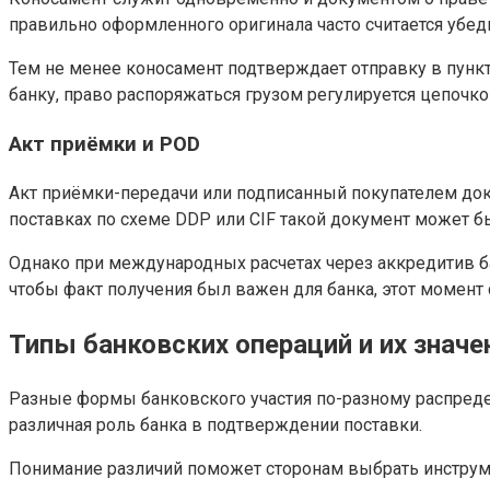
правильно оформленного оригинала часто считается убе
Тем не менее коносамент подтверждает отправку в пункт 
банку, право распоряжаться грузом регулируется цепочк
Акт приёмки и POD
Акт приёмки-передачи или подписанный покупателем доку
поставках по схеме DDP или CIF такой документ может б
Однако при международных расчетах через аккредитив ба
чтобы факт получения был важен для банка, этот момент 
Типы банковских операций и их знач
Разные формы банковского участия по-разному распределя
различная роль банка в подтверждении поставки.
Понимание различий поможет сторонам выбрать инструмен