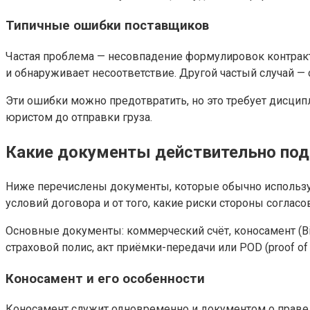
Типичные ошибки поставщиков
Частая проблема — несовпадение формулировок контракта
и обнаруживает несоответствие. Другой частый случай 
Эти ошибки можно предотвратить, но это требует дисци
юристом до отправки груза.
Какие документы действительно по
Ниже перечислены документы, которые обычно использую
условий договора и от того, какие риски стороны соглас
Основные документы: коммерческий счёт, коносамент (Bil
страховой полис, акт приёмки-передачи или POD (proof of d
Коносамент и его особенности
Коносамент служит одновременно и документом о праве 