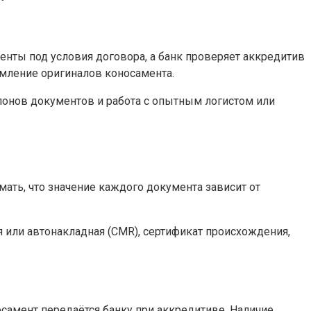
енты под условия договора, а банк проверяет аккредитив
рмление оригиналов коносамента.
лонов документов и работа с опытным логистом или
ать, что значение каждого документа зависит от
я или автонакладная (CMR), сертификат происхождения,
самент передаётся банку при аккредитиве. Наличие