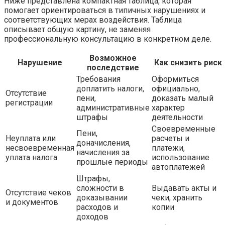
Ниже представлена компактная таблица, которая
помогает ориентироваться в типичных нарушениях и
соответствующих мерах воздействия. Таблица
описывает общую картину, не заменяя
профессиональную консультацию в конкретном деле.
Возможное
Нарушение
Как снизить риск
последствие
Требования
Оформиться
доплатить налоги,
официально,
Отсутствие
пени,
доказать малый
регистрации
административные
характер
штрафы
деятельности
Своевременные
Пени,
Неуплата или
расчеты и
доначисления,
несвоевременная
платежи,
начисления за
уплата налога
использование
прошлые периоды
автоплатежей
Штрафы,
сложности в
Выдавать акты и
Отсутствие чеков
доказывании
чеки, хранить
и документов
расходов и
копии
доходов