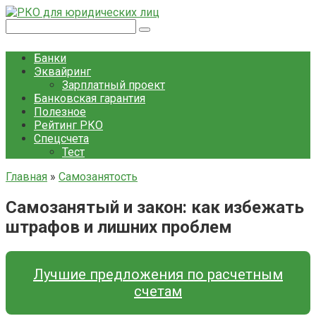
Перейти
к
Поиск:
контенту
Банки
Эквайринг
Зарплатный проект
Банковская гарантия
Полезное
Рейтинг РКО
Спецсчета
Тест
Главная
»
Самозанятость
Самозанятый и закон: как избежать
штрафов и лишних проблем
Лучшие предложения по расчетным
счетам