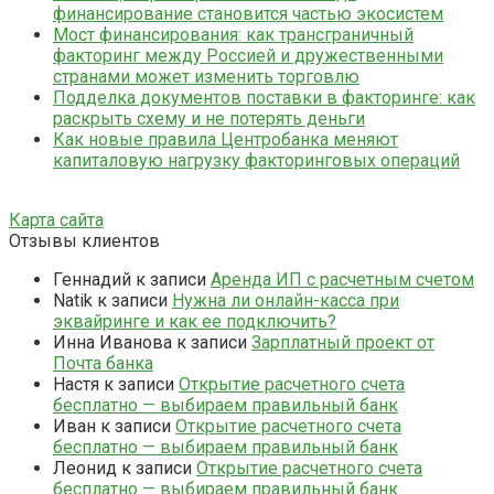
финансирование становится частью экосистем
Мост финансирования: как трансграничный
факторинг между Россией и дружественными
странами может изменить торговлю
Подделка документов поставки в факторинге: как
раскрыть схему и не потерять деньги
Как новые правила Центробанка меняют
капиталовую нагрузку факторинговых операций
Карта сайта
Отзывы клиентов
Геннадий
к записи
Аренда ИП с расчетным счетом
Natik
к записи
Нужна ли онлайн-касса при
эквайринге и как ее подключить?
Инна Иванова
к записи
Зарплатный проект от
Почта банка
Настя
к записи
Открытие расчетного счета
бесплатно — выбираем правильный банк
Иван
к записи
Открытие расчетного счета
бесплатно — выбираем правильный банк
Леонид
к записи
Открытие расчетного счета
бесплатно — выбираем правильный банк