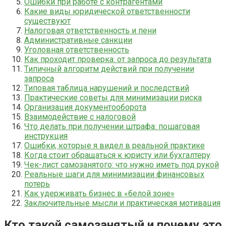
Ошибки при работе с контрагентами
Какие виды юридической ответственности
существуют
Налоговая ответственность и пени
Административные санкции
Уголовная ответственность
Как проходит проверка: от запроса до результата
Типичный алгоритм действий при получении
запроса
Типовая таблица нарушений и последствий
Практические советы для минимизации риска
Организация документооборота
Взаимодействие с налоговой
Что делать при получении штрафа: пошаговая
инструкция
Ошибки, которые я видел в реальной практике
Когда стоит обращаться к юристу или бухгалтеру
Чек-лист самозанятого: что нужно иметь под рукой
Реальные шаги для минимизации финансовых
потерь
Как удерживать бизнес в «белой зоне»
Заключительные мысли и практическая мотивация
Кто такой самозанятый и почему это