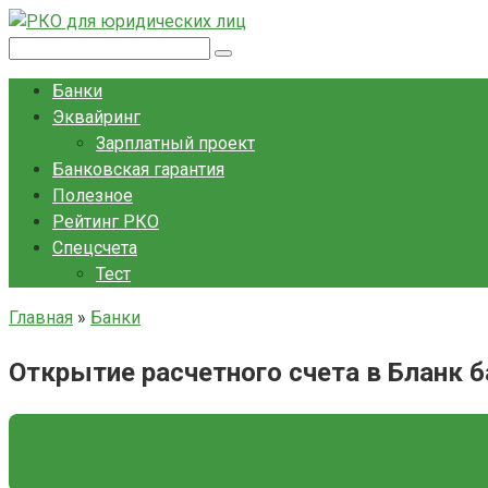
Перейти
к
Поиск:
контенту
Банки
Эквайринг
Зарплатный проект
Банковская гарантия
Полезное
Рейтинг РКО
Спецсчета
Тест
Главная
»
Банки
Открытие расчетного счета в Бланк б