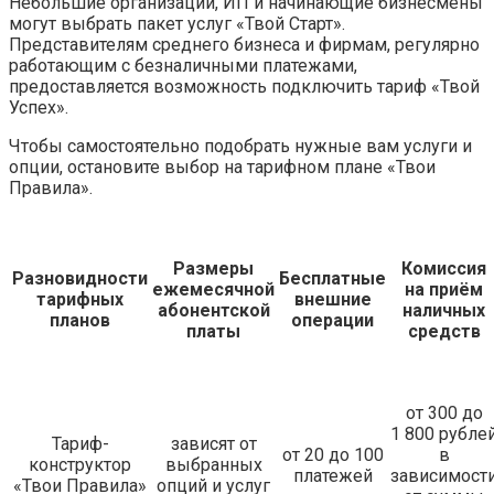
Небольшие организации, ИП и начинающие бизнесмены
могут выбрать пакет услуг «Твой Старт».
Представителям среднего бизнеса и фирмам, регулярно
работающим с безналичными платежами,
предоставляется возможность подключить тариф «Твой
Успех».
Чтобы самостоятельно подобрать нужные вам услуги и
опции, остановите выбор на тарифном плане «Твои
Правила».
Размеры
Комиссия
Разновидности
Бесплатные
ежемесячной
на приём
тарифных
внешние
абонентской
наличных
планов
операции
платы
средств
от 300 до
1 800 рубле
Тариф-
зависят от
от 20 до 100
в
конструктор
выбранных
платежей
зависимост
«Твои Правила»
опций и услуг