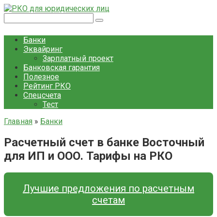
Перейти
к
Поиск:
контенту
Банки
Эквайринг
Зарплатный проект
Банковская гарантия
Полезное
Рейтинг РКО
Спецсчета
Тест
Главная
»
Банки
Расчетный счет в банке Восточный
для ИП и ООО. Тарифы на РКО
Лучшие предложения по расчетным
счетам