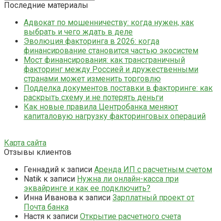
Последние материалы
Адвокат по мошенничеству: когда нужен, как
выбрать и чего ждать в деле
Эволюция факторинга в 2026: когда
финансирование становится частью экосистем
Мост финансирования: как трансграничный
факторинг между Россией и дружественными
странами может изменить торговлю
Подделка документов поставки в факторинге: как
раскрыть схему и не потерять деньги
Как новые правила Центробанка меняют
капиталовую нагрузку факторинговых операций
Карта сайта
Отзывы клиентов
Геннадий
к записи
Аренда ИП с расчетным счетом
Natik
к записи
Нужна ли онлайн-касса при
эквайринге и как ее подключить?
Инна Иванова
к записи
Зарплатный проект от
Почта банка
Настя
к записи
Открытие расчетного счета