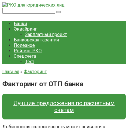
Перейти
к
Поиск:
контенту
Банки
Эквайринг
Зарплатный проект
Банковская гарантия
Полезное
Рейтинг РКО
Спецсчета
Тест
Главная
»
Факторинг
Факторинг от ОТП банка
Лучшие предложения по расчетным
счетам
Дебиторская задолженность может привести к