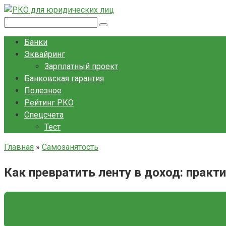
Перейти
к
Поиск:
контенту
Банки
Эквайринг
Зарплатный проект
Банковская гарантия
Полезное
Рейтинг РКО
Спецсчета
Тест
Главная
»
Самозанятость
Как превратить ленту в доход: практ