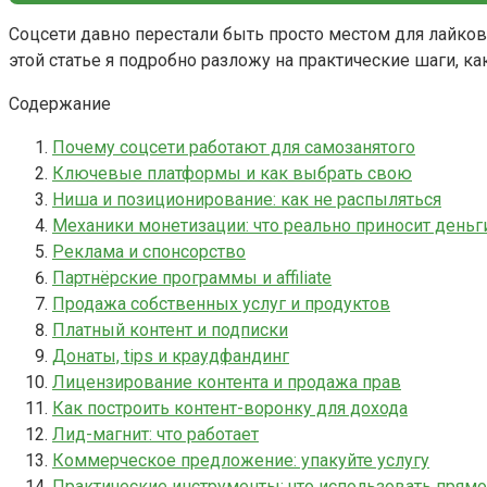
Соцсети давно перестали быть просто местом для лайков
этой статье я подробно разложу на практические шаги, к
Содержание
Почему соцсети работают для самозанятого
Ключевые платформы и как выбрать свою
Ниша и позиционирование: как не распыляться
Механики монетизации: что реально приносит деньг
Реклама и спонсорство
Партнёрские программы и affiliate
Продажа собственных услуг и продуктов
Платный контент и подписки
Донаты, tips и краудфандинг
Лицензирование контента и продажа прав
Как построить контент-воронку для дохода
Лид-магнит: что работает
Коммерческое предложение: упакуйте услугу
Практические инструменты: что использовать прямо