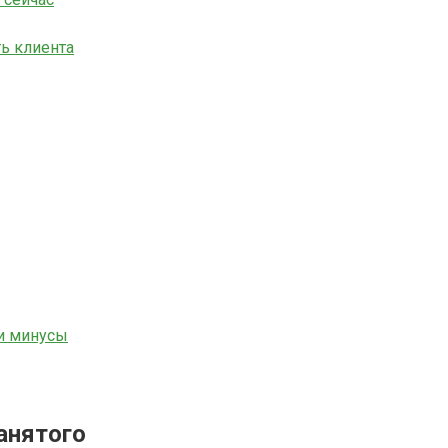
ть клиента
и минусы
анятого