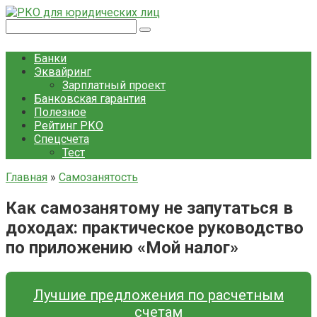
Перейти
к
Поиск:
контенту
Банки
Эквайринг
Зарплатный проект
Банковская гарантия
Полезное
Рейтинг РКО
Спецсчета
Тест
Главная
»
Самозанятость
Как самозанятому не запутаться в
доходах: практическое руководство
по приложению «Мой налог»
Лучшие предложения по расчетным
счетам