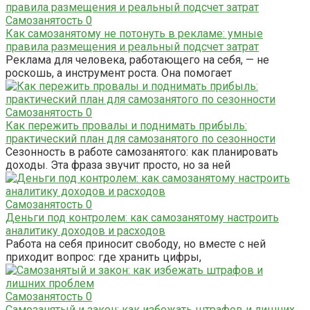
Самозанятость
0
Как самозанятому не потонуть в рекламе: умные
правила размещения и реальный подсчет затрат
Реклама для человека, работающего на себя, — не
роскошь, а инструмент роста. Она помогает
Самозанятость
0
Как пережить провалы и поднимать прибыль:
практический план для самозанятого по сезонности
Сезонность в работе самозанятого: как планировать
доходы. Эта фраза звучит просто, но за ней
Самозанятость
0
Деньги под контролем: как самозанятому настроить
аналитику доходов и расходов
Работа на себя приносит свободу, но вместе с ней
приходит вопрос: где хранить цифры,
Самозанятость
0
Самозанятый и закон: как избежать штрафов и лишних