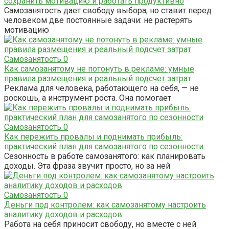
сохранить мотивацию и работать продуктивно
Самозанятость дает свободу выбора, но ставит перед
человеком две постоянные задачи: не растерять
мотивацию
Самозанятость
0
Как самозанятому не потонуть в рекламе: умные
правила размещения и реальный подсчет затрат
Реклама для человека, работающего на себя, — не
роскошь, а инструмент роста. Она помогает
Самозанятость
0
Как пережить провалы и поднимать прибыль:
практический план для самозанятого по сезонности
Сезонность в работе самозанятого: как планировать
доходы. Эта фраза звучит просто, но за ней
Самозанятость
0
Деньги под контролем: как самозанятому настроить
аналитику доходов и расходов
Работа на себя приносит свободу, но вместе с ней