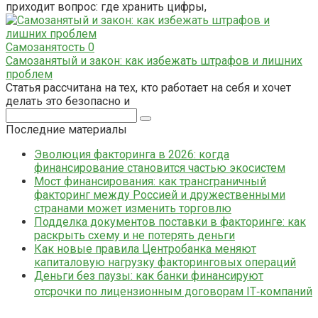
приходит вопрос: где хранить цифры,
Самозанятость
0
Самозанятый и закон: как избежать штрафов и лишних
проблем
Статья рассчитана на тех, кто работает на себя и хочет
делать это безопасно и
Поиск:
Последние материалы
Эволюция факторинга в 2026: когда
финансирование становится частью экосистем
Мост финансирования: как трансграничный
факторинг между Россией и дружественными
странами может изменить торговлю
Подделка документов поставки в факторинге: как
раскрыть схему и не потерять деньги
Как новые правила Центробанка меняют
капиталовую нагрузку факторинговых операций
Деньги без паузы: как банки финансируют
отсрочки по лицензионным договорам IT‑компаний