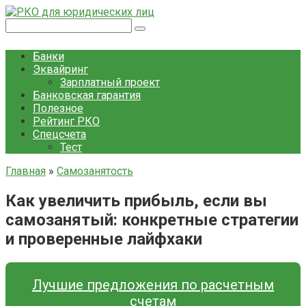
Перейти
к
Поиск:
контенту
Банки
Эквайринг
Зарплатный проект
Банковская гарантия
Полезное
Рейтинг РКО
Спецсчета
Тест
Главная
»
Самозанятость
Как увеличить прибыль, если вы
самозанятый: конкретные стратегии
и проверенные лайфхаки
Лучшие предложения по расчетным
счетам