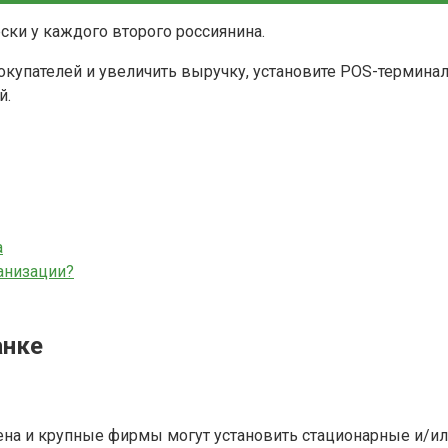
ски у каждого второго россиянина.
окупателей и увеличить выручку, установите POS-термин
й.
а
ганизации?
анке
вена и крупные фирмы могут установить стационарные и/