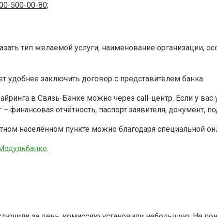
00-500-00-80;
зать тип желаемой услуги, наименование организации, ос
ет удобнее заключить договор с представителем банка.
ринга в Связь-Банке можно через call-центр. Если у вас 
– финансовая отчётность, паспорт заявителя, документ, 
тном населённом пункте можно благодаря специальной онл
 Модульбанке
.
лючили за день, комиссию установили небольшую. Не понр