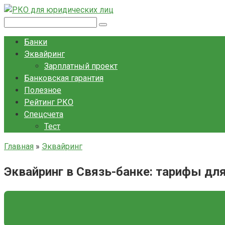
Перейти
к
Поиск:
контенту
Банки
Эквайринг
Зарплатный проект
Банковская гарантия
Полезное
Рейтинг РКО
Спецсчета
Тест
Главная
»
Эквайринг
Эквайринг в Связь-банке: тарифы дл